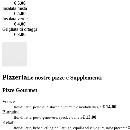
€ 5,00
Insalata mista
€ 5,00
Insalata verde
€ 4,00
Grigliata di ortaggi
€ 8,00
Pizzeria
Le nostre pizze e Supplementi
Pizze Gourmet
Verace
€ 14,00
fior di latte, pesto di pistacchio, burrata e mortadella g.p.
Burratina
€ 13,00
fior di latte, pesto genovese, speck e burrata
Kebab
€
fior di latte, kebab, ciliegino, lattuga, cipolla salsa yogurt, salsa piccante