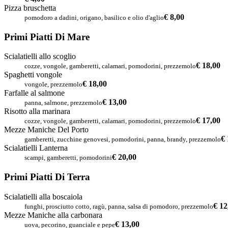
Pizza bruschetta
€ 8,00
pomodoro a dadini, origano, basilico e olio d'aglio
Primi Piatti Di Mare
Scialatielli allo scoglio
€ 18,00
cozze, vongole, gamberetti, calamari, pomodorini, prezzemolo
Spaghetti vongole
€ 18,00
vongole, prezzemolo
Farfalle al salmone
€ 13,00
panna, salmone, prezzemolo
Risotto alla marinara
€ 17,00
cozze, vongole, gamberetti, calamari, pomodorini, prezzemolo
Mezze Maniche Del Porto
€ 
gamberetti, zucchine genovesi, pomodorini, panna, brandy, prezzemolo
Scialatielli Lanterna
€ 20,00
scampi, gamberetti, pomodorini
Primi Piatti Di Terra
Scialatielli alla boscaiola
€ 12
funghi, prosciutto cotto, ragù, panna, salsa di pomodoro, prezzemolo
Mezze Maniche alla carbonara
€ 13,00
uova, pecorino, guanciale e pepe