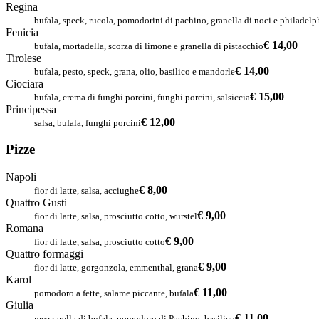
Regina
bufala, speck, rucola, pomodorini di pachino, granella di noci e philadelp
Fenicia
€ 14,00
bufala, mortadella, scorza di limone e granella di pistacchio
Tirolese
€ 14,00
bufala, pesto, speck, grana, olio, basilico e mandorle
Ciociara
€ 15,00
bufala, crema di funghi porcini, funghi porcini, salsiccia
Principessa
€ 12,00
salsa, bufala, funghi porcini
Pizze
Napoli
€ 8,00
fior di latte, salsa, acciughe
Quattro Gusti
€ 9,00
fior di latte, salsa, prosciutto cotto, wurstel
Romana
€ 9,00
fior di latte, salsa, prosciutto cotto
Quattro formaggi
€ 9,00
fior di latte, gorgonzola, emmenthal, grana
Karol
€ 11,00
pomodoro a fette, salame piccante, bufala
Giulia
€ 11,00
mozzarella di bufala, pomodoro di Pachino, basilico