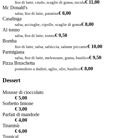
€ 11,00
fior di latte, crudo, scaglie di grana, rucola
Mc Donald's
€ 8,00
salsa, fior di latte, patatine
Casalinga
€ 8,00
salsa, acciughe, cipolle, scaglie di grana
Al tonno
€ 9,50
salsa, fior di latte, tonno
Bomba
€ 10,00
fior di latte, salsa, salsiccia, salame piccante
Parmigiana
€ 9,50
salsa, fior di latte, melenzane, grana, basilico
Pizza Bruschetta
€ 8,00
pomodoro a dadini, aglio, olio, basilico
Dessert
Mousse di cioccolato
€ 5,00
Sorbetto limone
€ 3,00
Parfait di mandorle
€ 4,00
Tiramisù
€ 6,00
Tropical