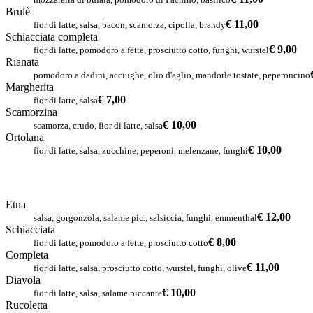
Brulè
€ 11,00
fior di latte, salsa, bacon, scamorza, cipolla, brandy
Schiacciata completa
€ 9,00
fior di latte, pomodoro a fette, prosciutto cotto, funghi, wurstel
Rianata
pomodoro a dadini, acciughe, olio d'aglio, mandorle tostate, peperoncino
Margherita
€ 7,00
fior di latte, salsa
Scamorzina
€ 10,00
scamorza, crudo, fior di latte, salsa
Ortolana
€ 10,00
fior di latte, salsa, zucchine, peperoni, melenzane, funghi
Etna
€ 12,00
salsa, gorgonzola, salame pic., salsiccia, funghi, emmenthal
Schiacciata
€ 8,00
fior di latte, pomodoro a fette, prosciutto cotto
Completa
€ 11,00
fior di latte, salsa, prosciutto cotto, wurstel, funghi, olive
Diavola
€ 10,00
fior di latte, salsa, salame piccante
Rucoletta